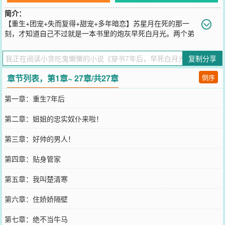
简介：
【重生+团宠+失而复得+甜宠+多年暗恋】苏星月在死的那一
刻，才知道自己不过就是一本书里的炮灰早死白月光。两个弟
弟也都是炮灰反派，在她死后第7年，下场凄惨。为了改变命运，拯救
两个弟弟，苏星月重生了。A市一把手苏明苏大总裁，传闻中不近女
复制分享
色，冷面无情，却在接到一个女人的电话之后，抛下会议室众人，坐
直升机就走了！C市地下龙头老大前脚还在混战，后脚浑身是血的抢
章节列表，第1章~ 27章/共27章
倒序
了丑团外卖员的小电驴就走了！Hy跨国公司总裁直接系上围裙，当起
了家庭私厨。要想俘获女人的心，就得俘获她的胃！永远都做姐姐的
第一章：重生7年后
忠实奴仆~直到某天，苏星月发现，家里这个私厨，不但长得帅，似乎
藏着一些她不知道的秘密……
第二章：姐姐的忠实奴仆来啦！
您要是觉得《
穿书7年后，早死白月光冠宠京圈
》还不错的话请不要忘
记向您QQ群和微博微信里的朋友推荐哦！
第三章：好帅的男人！
第四章：贴身管家
第五章：我叫楚清寒
第六章：住娇娇隔壁
第七章：绝不当牛马