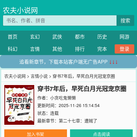
农夫小说网
搜索
首页
玄幻
武侠
都市
历史
网游
科幻
言情
其他
排行
完本
登录
追看新章节，下载本站客户端无广告APP
↓↓↓
农夫小说网
>
言情小说
> 穿书7年后，早死白月光冠宠京圈
穿书7年后，早死白月光冠宠京圈
作者：
小贪吃鬼懒懒
更新时间：2025-11-26 15:14:54
状态：连载
最新章节：
第二十七章：遭贼了
加入书架
点击阅读