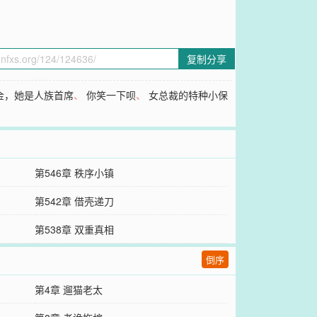
复制分享
金，她是人族首席
、
你笑一下呗
、
女总裁的特种小保
第546章 秩序小镇
第542章 借壳递刀
第538章 双重真相
倒序
第4章 遛猫老太