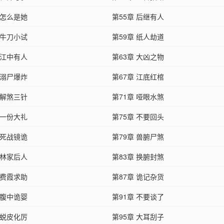
 怎么是她
第55章 后继有人
 牛刀小试
第59章 纸人劫道
 江中有人
第63章 大凶之物
 溺尸爆炸
第67章 江底红棺
 解煞三针
第71章 哑眼水煞
 一份大礼
第75章 不要回头
 死战镜诡
第79章 兽腑尸煞
 林家后人
第83章 换腑封煞
 费霞求助
第87章 诡记杂货
 腹中诡婴
第91章 不要谈了
 蜕皮化厉
第95章 大耳刮子