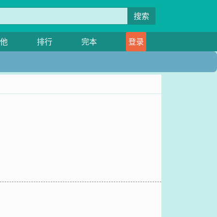
搜索
他
排行
完本
登录