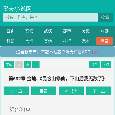
农夫小说网
搜索
首页
玄幻
武侠
都市
历史
网游
科幻
言情
其他
排行
完本
登录
追看新章节，下载本站客户端无广告APP
↓↓↓
字体
大
中
小
换手
关灯
第562章 金蟾-《昆仑山修仙，下山后我无敌了》
上一章
目录
存书签
下一章
第(1/3)页