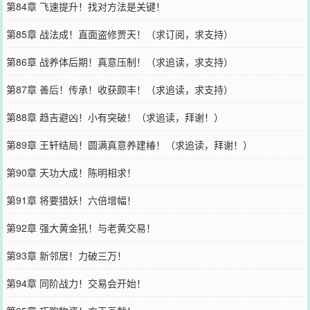
第84章 飞速提升！找对方法是关键！
第85章 战法成！直面盗修贾天！（求订阅，求支持）
第86章 战养体后期！真意压制！（求追读，求支持）
第87章 善后！传承！收获颇丰！（求追读，求支持）
第88章 趋吉避凶！小有突破！（求追读，拜谢！）
第89章 王轩结局！圆满真意养建椿！（求追读，拜谢！）
第90章 天功大成！陈明相求！
第91章 将要猎妖！六倍增幅！
第92章 强大黄金犼！与老黄交易！
第93章 新邻居！力破三万！
第94章 同阶战力！交易会开始！