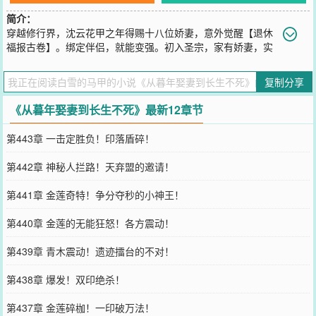
简介：
穿越修行界，沈云花甲之年得赐十八位娇妻，意外觉醒【退休
福报古卷】。绑定伴侣，就能变强。初入圣宗，家有娇妻，实
力卑微，唯有苟住。默默绑定道侣，低调修炼，静待身体返老还童。
沈云本想一直躲在角落安静修仙，谁知不知不觉竟成了圣宗隐藏的战
复制分享
力天花板。“真是害苦了我。”那只好……换个更强的上宗，继续苟。
直到某日，他忽觉自己挥手可倾覆一界，放眼诸天，竟再无抗手。沈
《从暮年娶妻到长生不死》最新12章节
云沉默半晌，一脚踹碎房中“苟道”牌匾：“摊牌了，不装了。”……万古
皆寂，道祖临尘。脚踏妖魔，拳镇诸天。自此仙路重开，神话再启。
第443章 一击定胜负！印落盾碎！
【已有同题材三百多万字精品老书，放心阅读。】
您要是觉得《
从暮年娶妻到长生不死
》还不错的话请不要忘记向您QQ
第442章 神秘人拦路！天弃盟的邀请！
群和微博微信里的朋友推荐哦！
第441章 金莲奇特！争分夺秒的小神王！
第440章 金莲的无能狂怒！各方震动！
第439章 青木震动！遗迹擂台的不对！
第438章 爆发！双印绝杀！
第437章 金莲碎枷！一印破万法！