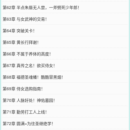
第62章 半点朱唇无人尝，一斧劈死少年郎！
第63章 与女武神的交易！
第64章 突破关卡！
第65章 黄长行拜谢！
第66章 不属于养体的高度！
第67章 真传之名！欲买侍女！
第68章 福德圣魂幡！酷酷冒黑烟！
第69章 侍女选购指南！
第70章 人脉好处！神佑墓园！
第71章 勤劳打工人上线！
第72章 圆满=为往圣继绝学！