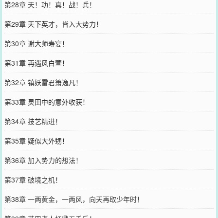
第28章 天！功！真！战！兵！
第29章 天下英才，皆入大势力！
第30章 谢大师寿宴！
第31章 再遇风白萱！
第32章 镇妖雷君箫逸凡！
第33章 灵田中的意外收获！
第34章 技艺精进！
第35章 疑似大外甥！
第36章 加入势力的想法！
第37章 破境之机！
第38章 一两黄金，一两风，向天再取少年时！