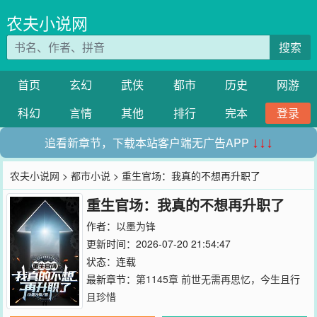
农夫小说网
搜索
首页
玄幻
武侠
都市
历史
网游
科幻
言情
其他
排行
完本
登录
追看新章节，下载本站客户端无广告APP
↓↓↓
农夫小说网
>
都市小说
> 重生官场：我真的不想再升职了
重生官场：我真的不想再升职了
作者：
以墨为锋
更新时间：2026-07-20 21:54:47
状态：连载
最新章节：
第1145章 前世无需再思忆，今生且行
且珍惜