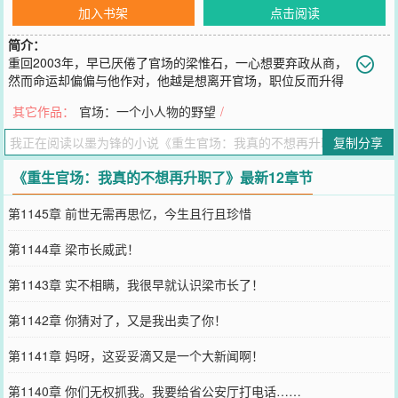
加入书架
点击阅读
简介：
重回2003年，早已厌倦了官场的梁惟石，一心想要弃政从商，
然而命运却偏偏与他作对，他越是想离开官场，职位反而升得
越快。\n从普通公务员……到主政一方的大员，一路平步青云，不知
其它作品：
官场：一个小人物的野望
/
不觉已然攀至权力的巅峰。
您要是觉得《
重生官场：我真的不想再升职了
》还不错的话请不要忘
复制分享
记向您QQ群和微博微信里的朋友推荐哦！
《重生官场：我真的不想再升职了》最新12章节
第1145章 前世无需再思忆，今生且行且珍惜
第1144章 梁市长威武！
第1143章 实不相瞒，我很早就认识梁市长了！
第1142章 你猜对了，又是我出卖了你！
第1141章 妈呀，这妥妥滴又是一个大新闻啊！
第1140章 你们无权抓我。我要给省公安厅打电话……