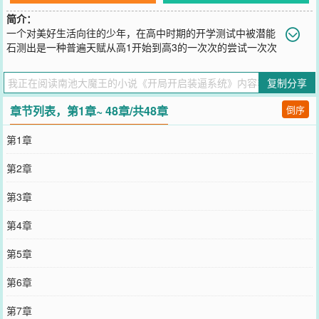
简介：
一个对美好生活向往的少年，在高中时期的开学测试中被潜能
石测出是一种普遍天赋从高1开始到高3的一次次的尝试一次次
的失败最终不得已接受了现实。然而在游泳馆溺水99+1时他的-生就开
始新的转变。新人请多指教
复制分享
您要是觉得《
开局开启装逼系统
》还不错的话请不要忘记向您QQ群和
微博微信里的朋友推荐哦！
章节列表，第1章~ 48章/共48章
倒序
第1章
第2章
第3章
第4章
第5章
第6章
第7章