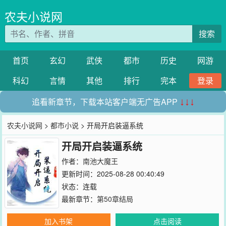
农夫小说网
搜索
首页
玄幻
武侠
都市
历史
网游
科幻
言情
其他
排行
完本
登录
追看新章节，下载本站客户端无广告APP
↓↓↓
农夫小说网
>
都市小说
> 开局开启装逼系统
开局开启装逼系统
作者：
南池大魔王
更新时间：2025-08-28 00:40:49
状态：连载
最新章节：
第50章结局
加入书架
点击阅读