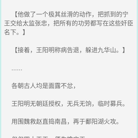
【他做了一个极其丝滑的动作，把抓到的宁
王交给太监张忠，把所有的功劳都写在这些奸臣
名下。】
【接着，王阳明称病告退，躲进九华山。】
......
各朝古人均是面露不忿，
王阳明无朝廷授权，无兵无饷，临时募兵。
用围魏救赵直捣南昌，再于鄱阳湖火攻。