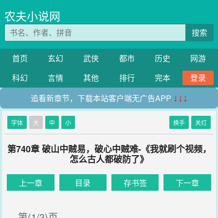
农夫小说网
搜索
首页
玄幻
武侠
都市
历史
网游
科幻
言情
其他
排行
完本
登录
追看新章节，下载本站客户端无广告APP
↓↓↓
字体
大
中
小
换手
关灯
第740章 破山中贼易，破心中贼难-《我就刷个视频，
怎么古人都破防了》
上一章
目录
存书签
下一章
第(1/3)页