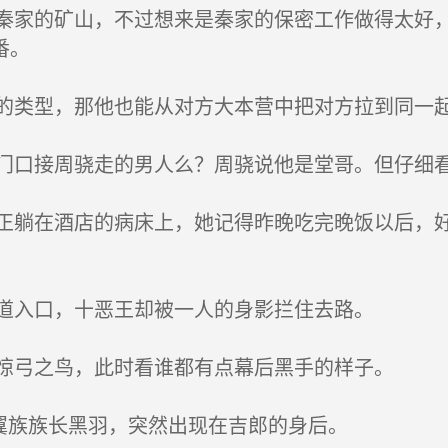
家的矿山，不过想来是秦家的保密工作做得太好，
番。
类型，那他也能从对方大本营中把对方拉到同一
口接周骁走的男人么？周骁说他是堂哥。但仔细
躺在酒店的病床上，她记得昨晚吃完晚饭以后，好
道入口，十恶王却被一人的身影拦住去路。
惊弓之鸟，此时看谁都有点幕后黑手的样子。
翼族族长黑羽，突然出现在吉郎的身后。