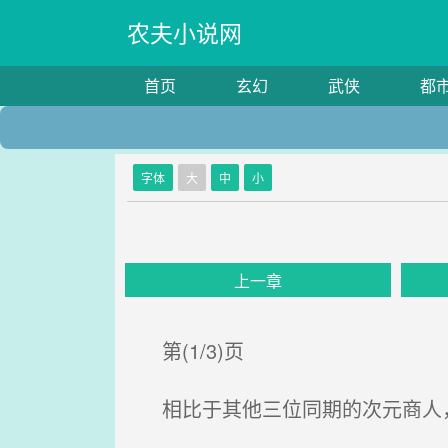
农夫小说网
首页
玄幻
武侠
都
字体
大
中
小
上一章
第(1/3)页
相比于其他三位同期的次元商人