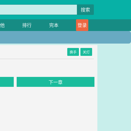
搜索
他
排行
完本
登录
换手
关灯
下一章