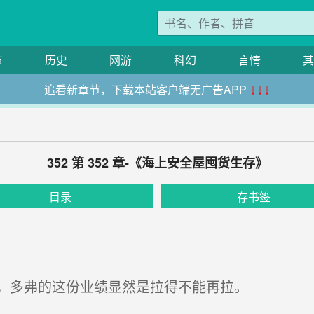
市
历史
网游
科幻
言情
其
追看新章节，下载本站客户端无广告APP
↓↓↓
352 第 352 章-《海上安全屋囤货生存》
目录
存书签
，多弗的这份业绩显然是拉得不能再拉。