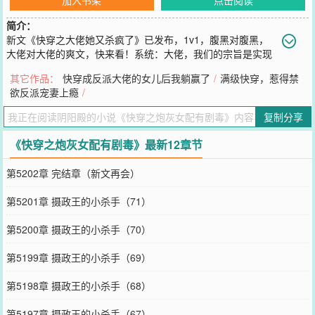
简介：
新文《快穿之大佬她又杀疯了》已发布，1v1，腹黑对腹黑，
大佬对大佬的爽文，快来看！系统：大佬，我们的宗旨是实现
无辜惨死炮灰女配的遗愿啊！阮唐：我知道系统：可您走的是遇神杀
其它作品：
快穿成反派大佬的女儿后我躺赢了
/
满级快穿，惹得禁
神遇魔杀魔的无敌boss路线啊！！！阮唐：女配没翻身上位？炮灰没
欲反派宠妻上瘾
/
逆命成神？系统：……您这是侍美行凶阮唐：还有比做大boss大魔王
大反派更爽的吗？ps：本文以《虐渣苏爽》为主！女主不圣母！有粗
复制分享
大金手指！爽爽爽！宠宠宠！
您要是觉得《
快穿之炮灰女配有剧毒
》还不错的话请不要忘记向您QQ
《快穿之炮灰女配有剧毒》最新12章节
群和微博微信里的朋友推荐哦！
第5202章 完结章（新文再会）
第5201章 摄政王的小杀手（71）
第5200章 摄政王的小杀手（70）
第5199章 摄政王的小杀手（69）
第5198章 摄政王的小杀手（68）
第5197章 摄政王的小杀手（67）