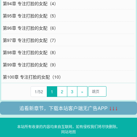
第94章 专注打脸的女配（4）
第95章 专注打脸的女配（5）
第96章 专注打脸的女配（6）
第97章 专注打脸的女配（7）
第98章 专注打脸的女配（8）
第99章 专注打脸的女配（9）
第100章 专注打脸的女配（10）
1/52
1
2
3
»
追看新章节，下载本站客户端无广告APP
↓↓↓
本站所有收录的内容均来自互联网，如有侵权我们将尽快删除。
网站地图