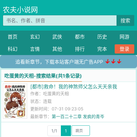
农夫小说网
搜索
首页
玄幻
武侠
都市
历史
网游
科幻
言情
其他
排行
完本
登录
↓↓↓
追看新章节，下载本站客户端无广告APP
吃蛋黄的天相-搜索结果(共1条记录)
[都市]救命！我的神煞师父怎么天天亲我
作者：
吃蛋黄的天相
状态：连载
更新时间：07-31 09:23:05
最新章节：
第一百二十二章 发疯的青岑
1/1
1