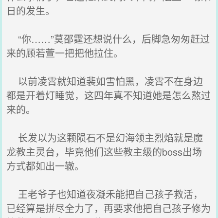
日的发生。
“你……”莫邵霆还想说什么，后脚急匆匆赶过
来的顾若萱一把把他拉住。
以前凌霄就知道裴如雪怕黑，凌霄不在身边
都是开着灯睡觉，这四年真不知道她是怎么熬过
来的。
长发以为这颗陨石不是幻海领主烈焰就是魔
龙教主灵台，毕竟他们这些教主级的boss出场
方式都如出一辙。
王老爷子也知道夜凝禾能把自己孩子救活，
已经算是拼尽全力了，再要求他把自己孩子修为