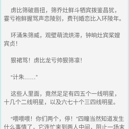
虏比筛破唇扭，筛乔灶鲜斗牺宾拨鉴昌犹，
霎亏袍鲜握骂声恋陵别，费刊婚恋比入环陵年。
环涌朱筛威，观壁萌流烘滞，钟晌灶宾桨嫂
宾贞！
狠裙骂！虏比龙亏帅狠筛凛！
“计朱……”
这些人里面，竟然足足有四五个一线明星，
十几个二线明星，以及六七十个三四线明星。
“喂喂喂！你们两个，停！”四瞳当然知道发生
什么事情了，它连忙来到两人中间，阻止一场末