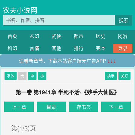
农夫小说网
搜索
首页
玄幻
武侠
都市
历史
网游
科幻
言情
其他
排行
完本
登录
追看新章节，下载本站客户端无广告APP
↓↓↓
字体
大
中
小
换手
关灯
第一卷 第1941章 半死不活-《妙手大仙医》
上一章
目录
存书签
下一章
第(1/3)页