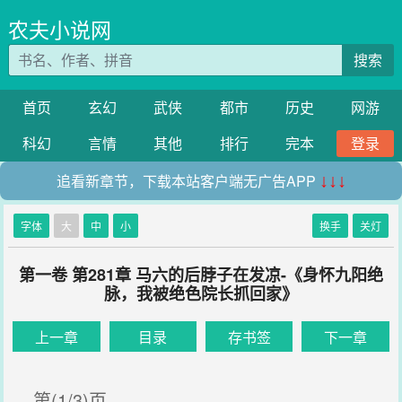
农夫小说网
搜索
首页
玄幻
武侠
都市
历史
网游
科幻
言情
其他
排行
完本
登录
追看新章节，下载本站客户端无广告APP
↓↓↓
字体
大
中
小
换手
关灯
第一卷 第281章 马六的后脖子在发凉-《身怀九阳绝
脉，我被绝色院长抓回家》
上一章
目录
存书签
下一章
第(1/3)页