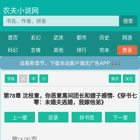
农夫小说网
搜索
首页
玄幻
武侠
都市
历史
网游
科幻
言情
其他
排行
完本
登录
追看新章节，下载本站客户端无广告APP
↓↓↓
字体
大
中
小
换手
关灯
第78章 沈枝意，你恶意离间团长和嫂子感情-《穿书七
零：未婚夫逃婚，我嫁他弟》
上一章
目录
存书签
下一章
第(1/3)页