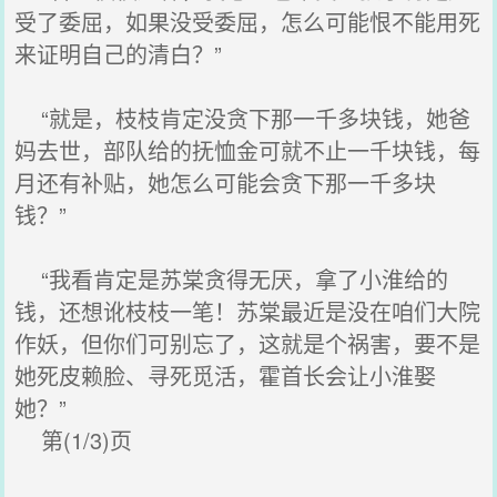
受了委屈，如果没受委屈，怎么可能恨不能用死
来证明自己的清白？”
“就是，枝枝肯定没贪下那一千多块钱，她爸
妈去世，部队给的抚恤金可就不止一千块钱，每
月还有补贴，她怎么可能会贪下那一千多块
钱？”
“我看肯定是苏棠贪得无厌，拿了小淮给的
钱，还想讹枝枝一笔！苏棠最近是没在咱们大院
作妖，但你们可别忘了，这就是个祸害，要不是
她死皮赖脸、寻死觅活，霍首长会让小淮娶
她？”
第(1/3)页