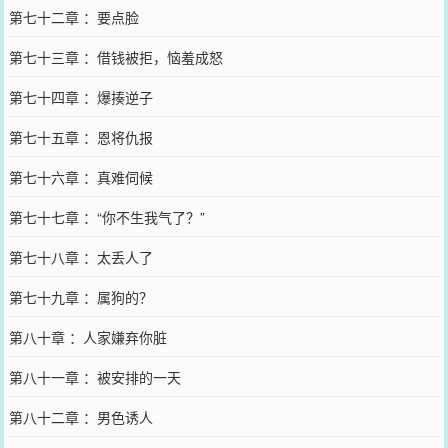
第七十二章 ：要点脸
第七十三章 ：借钱被拒，恼羞成怒
第七十四章 ：爆揍逆子
第七十五章 ：恩将仇报
第七十六章 ：真难伺候
第七十七章 ：“你不生我气了？”
第七十八章 ：太丢人了
第七十九章 ：属狗的？
第八十章 ：人家嫌弃你脏
第八十一章 ：被安排的一天
第八十二章 ：男色诱人