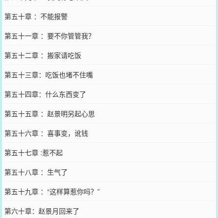
第五十章 ：不能报警
第五十一章 ：要不你管管我？
第五十二章 ：搬家请吃饭
第五十三章：吃饭也堵不住嘴
第五十四章：什么东西变了
第五十五章 ：赵景明另起心思
第五十六章 ：喜事变，讹钱
第五十七章 :惹不起
第五十八章 ：生气了
第五十九章 ：“这样算惹你吗？”
第六十章：赵景月回来了