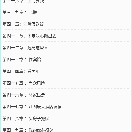
第三十八章：上门要钱
第三十九章 ：心慌
第四十章：江喻辰送饭
第四十一章：下定决心搬出去
第四十二章：远离这些人
第四十三章 ：住宾馆
第四十四章：看面相
第四十五章 ：当众甩脸
第四十六章 ：离家出走
第四十七章 ：江喻辰来酒店留宿
第四十八章 ：买房子搬家
第四十九章 ：我的你必须欠