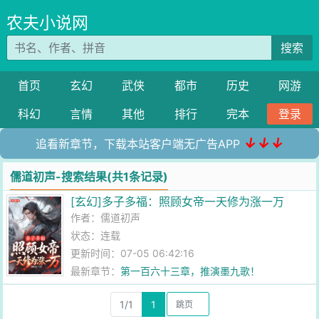
农夫小说网
搜索
首页
玄幻
武侠
都市
历史
网游
科幻
言情
其他
排行
完本
登录
↓↓↓
追看新章节，下载本站客户端无广告APP
儒道初声-搜索结果(共1条记录)
[玄幻]多子多福：照顾女帝一天修为涨一万
作者：
儒道初声
状态：连载
更新时间：07-05 06:42:16
最新章节：
第一百六十三章，推演墨九歌！
1/1
1