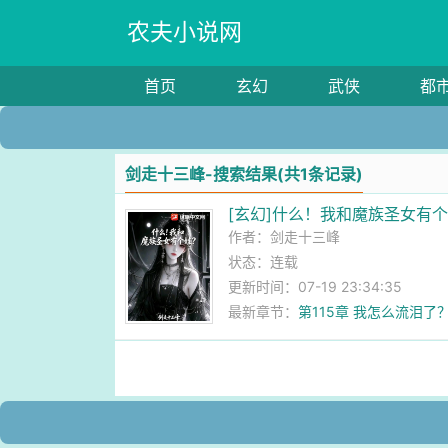
农夫小说网
首页
玄幻
武侠
都
剑走十三峰-搜索结果(共1条记录)
[玄幻]什么！我和魔族圣女有
作者：
剑走十三峰
状态：连载
更新时间：07-19 23:34:35
最新章节：
第115章 我怎么流泪了