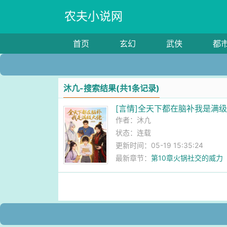
农夫小说网
首页
玄幻
武侠
都
沐凣-搜索结果(共1条记录)
[言情]全天下都在脑补我是满
作者：
沐凣
状态：连载
更新时间：05-19 15:35:24
最新章节：
第10章火锅社交的威力