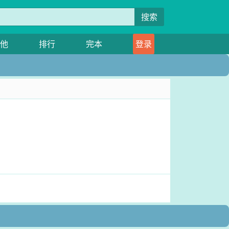
搜索
他
排行
完本
登录