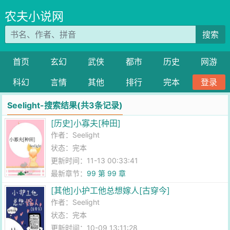
农夫小说网
搜索
首页
玄幻
武侠
都市
历史
网游
科幻
言情
其他
排行
完本
登录
Seelight-搜索结果(共3条记录)
[历史]小寡夫[种田]
作者：
Seelight
状态：完本
更新时间：11-13 00:33:41
最新章节：
99 第 99 章
[其他]小护工他总想嫁人[古穿今]
作者：
Seelight
状态：完本
更新时间：10-09 13:11:28