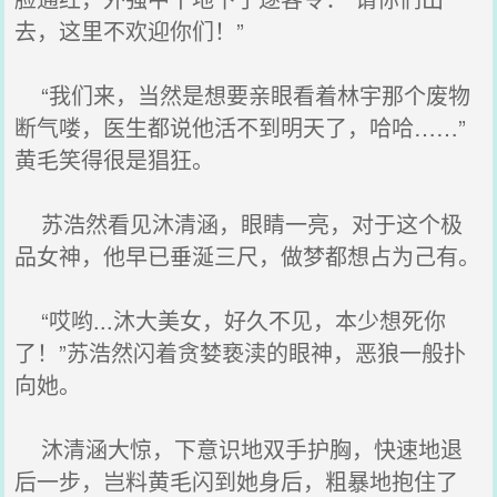
去，这里不欢迎你们！”
“我们来，当然是想要亲眼看着林宇那个废物
断气喽，医生都说他活不到明天了，哈哈……”
黄毛笑得很是猖狂。
苏浩然看见沐清涵，眼睛一亮，对于这个极
品女神，他早已垂涎三尺，做梦都想占为己有。
“哎哟...沐大美女，好久不见，本少想死你
了！”苏浩然闪着贪婪亵渎的眼神，恶狼一般扑
向她。
沐清涵大惊，下意识地双手护胸，快速地退
后一步，岂料黄毛闪到她身后，粗暴地抱住了