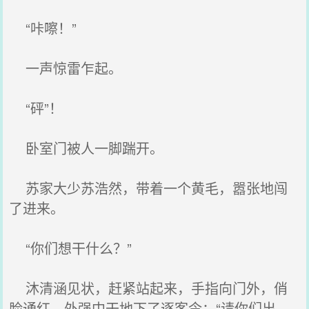
“咔嚓！”
一声惊雷乍起。
“砰”！
卧室门被人一脚踹开。
苏家大少苏浩然，带着一个黄毛，嚣张地闯
了进来。
“你们想干什么？”
沐清涵见状，赶紧站起来，手指向门外，俏
脸通红，外强中干地下了逐客令：“请你们出