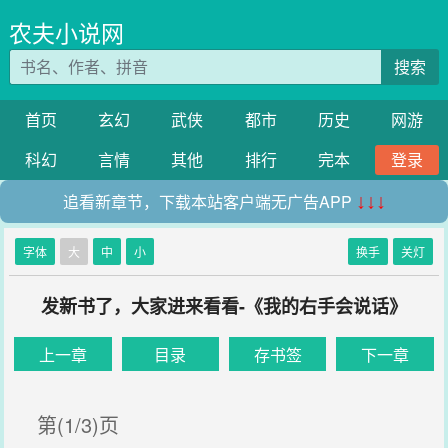
农夫小说网
搜索
首页
玄幻
武侠
都市
历史
网游
科幻
言情
其他
排行
完本
登录
追看新章节，下载本站客户端无广告APP
↓↓↓
字体
大
中
小
换手
关灯
发新书了，大家进来看看-《我的右手会说话》
上一章
目录
存书签
下一章
第(1/3)页