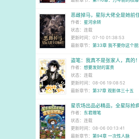
恶雌掉马，星际大佬全是她前
作者：
星河余转
状态：连载
更新时间：07-10 01:38:53
最新章节：
第33章 我不要你这个朋
盗笔：我真不是张家人，真的
作者：
想要发财的富贵
状态：连载
更新时间：08-06 19:08:52
最新章节：
第37章 观影体三十五
星农场出品必精品，全星际抢
作者：
东君赠笔
状态：连载
更新时间：08-06 00:13:41
最新章节：
第94章 一次性人脉