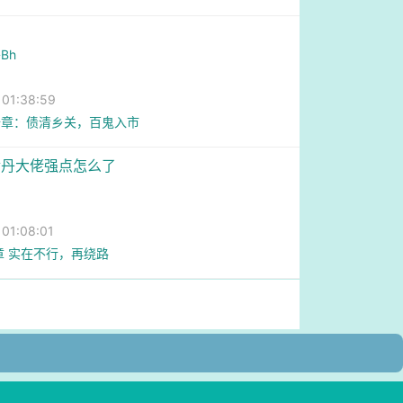
Bh
1:38:59
十章：债清乡关，百鬼入市
金丹大佬强点怎么了
1:08:01
章 实在不行，再绕路