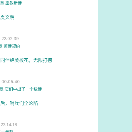
6章 巫教新徒
华夏文明
2:02:39
1章 师徒契约
：同伴绝美校花，无限打捞
00:05:40
8章 它们中出了一个叛徒
导后，哨兵们全沦陷
祖
2:14:16
-五十年前