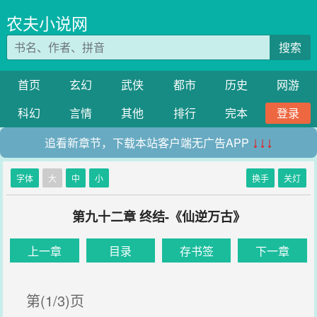
农夫小说网
搜索
首页
玄幻
武侠
都市
历史
网游
科幻
言情
其他
排行
完本
登录
追看新章节，下载本站客户端无广告APP
↓↓↓
字体
大
中
小
换手
关灯
第九十二章 终结-《仙逆万古》
上一章
目录
存书签
下一章
第(1/3)页