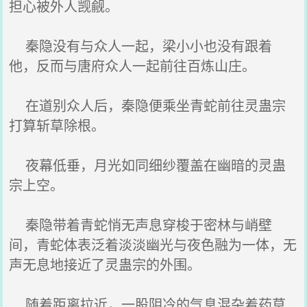
担心被外人觊觎。
秦隐没有与众人一起，梁小小也没有跟着
他，反而与唐府众人一起前往百炼山庄。
在道别众人后，秦隐便乘坐青蛇前往灵蛊宗
打算斩草除根。
夜幕低垂，月光如同细纱覆盖在幽暗的灵蛊
宗上空。
秦隐带着青蛇悄无声息穿梭于密林与峭壁
间，青蛇体表泛着淡淡幽光与夜色融为一体，无
声无息地接近了灵蛊宗的外围。
随着距离拉近，一股阴冷的气息混杂着药草