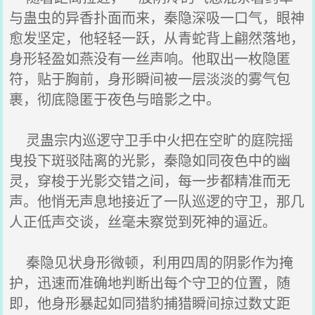
与蛊虫的异香扑面而来，秦隐深吸一口气，眼神
愈发坚定，他轻轻一跃，从青蛇背上翩然落地，
身形轻盈如燕没有一丝声响。他取出一枚隐匿
符，贴于胸前，身形瞬间被一层淡淡的雾气包
裹，彻底隐匿于夜色与暗影之中。
灵蛊宗内巡逻守卫手中火把在空旷的庭院摇
曳投下斑驳陆离的光影，秦隐如同夜色中的幽
灵，穿梭于光影交错之间，每一步都精准而无
声。他悄无声息地接近了一队巡逻的守卫，那几
人正低声交谈，丝毫未察觉到死神的逼近。
秦隐见状身形微顿，利用四周的阴影作为掩
护，迅速而准确地判断出每个守卫的位置，随
即，他身形暴起如同猎豹捕猎瞬间掠过数丈距