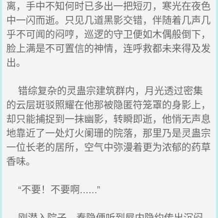
离，手中不知何时已多出一把短刃，寒光在夜色
中一闪而逝。只见几道黑影交错，伴随着几声几
乎不可闻的闷哼，巡逻的守卫便如木偶般倒下，
脸上满是不可置信的神情，连呼救都未来得及发
出。
错综复杂的灵蛊宗建筑群内，月光透过密集
的云层斑驳照耀在他那被隐匿符笼罩的身影上，
却只能捕捉到一抹幽影，转瞬即逝，他悄无声息
地靠近了一处灯火阑珊的院落，那里乃是灵蛊宗
一位长老的居所，空气中弥漫着更为浓郁的药草
香味。
“不要！不要啊......”
刚潜入院子，秦隐便听到屋内隐约传出沉闷