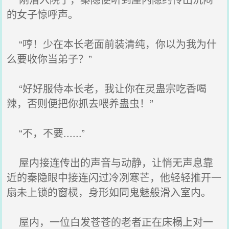
的女子惊呼声。
“哼！少在本长老面前装清纯，你以为我为什
么要收你当弟子？”
“好好服侍本长老，我让你在灵蛊宗吃香喝
辣，否则便把你抓去喂养蛊虫！”
“不，不要......”
屋内接连传出的声音与动静，让悄无声息靠
近的秦隐眼中接连闪过冷冽寒芒，他轻轻推开一
扇未上锁的窗棂，身形如同鬼魅般滑入室内。
屋内，一位白发苍苍的老者正在床榻上对一