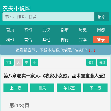
农夫小说网
搜索
首页
玄幻
武侠
都市
历史
网游
科幻
言情
其他
排行
完本
登录
追看新章节，下载本站客户端无广告APP
↓↓↓
字体
大
中
小
换手
关灯
第八章老实一家人-《农家小女娘，巫术宝宝惹人爱》
上一章
目录
存书签
下一章
第(1/3)页