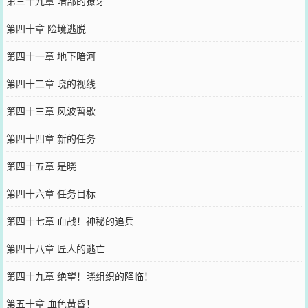
第三十九章 暗部的獠牙
第四十章 险境逃脱
第四十一章 地下暗河
第四十二章 晓的视线
第四十三章 风波暂歇
第四十四章 新的任务
第四十五章 是晓
第四十六章 任务目标
第四十七章 血战！神秘的追兵
第四十八章 匠人的逃亡
第四十九章 绝望！晓组织的降临！
第五十章 血色黄昏！