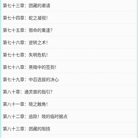
第七十三章：团藏的邀请
第七十四章：蛇之凝视！
第七十五章：宿命的重逢？
第七十六章：逆转之术！
第七十七章：失明危机！
第七十八章：黑暗中的签到！
第七十九章：中忍选拔的决心
第八十章：通灵兽的指引？
第八十一章：晓之触角！
第八十二章：追踪！晓的临时据点
第八十三章：团藏的阻挠