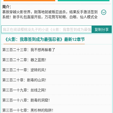
简介：
慕辰穿越火影世界，刚落地就被叛忍追杀，结果反手激活签到
系统！新手礼包直接开挂，万花筒写轮眼、白眼、仙人模式全
到手。本以为能躺平发育，却发现穿越得太早，还撞见可怜兮兮的小
鸣人。十天签到再喜提木遁，正兴奋时，出行任务竟偶遇偶像卡卡
复制分享
西，结果又遭叛忍围堵，这波操作，简直不要太刺激！
您要是觉得《
火影：我靠签到成为最强忍者
》还不错的话请不要忘记
《火影：我靠签到成为最强忍者》最新12章节
向您QQ群和微博微信里的朋友推荐哦！
第三百二十三章：我不想再躲着了
第三百二十二章：器之蓝图！
第三百二十一章：逆转的风！
第三百二十章：剧毒的山洞！
第三百一十九章：丝线之网！
第三百一十八章：剧毒的洞窟！
第三百一十七章：黑杉林的陷阱！