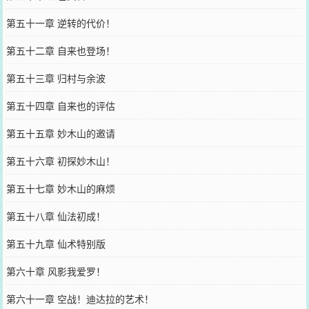
第五十一章 逆转的代价！
第五十二章 自来也登场！
第五十三章 归村与余波
第五十四章 自来也的评估
第五十五章 妙木山的邀请
第五十六章 初探妙木山！
第五十七章 妙木山的麻烦
第五十八章 仙法初成！
第五十九章 仙术特别版
第六十章 风影我爱罗！
第六十一章 空战！迪达拉的艺术！