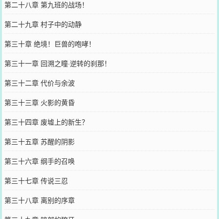
第二十八章 第九班的战场！
第二十九章 村子中的动静
第三十章 绝境！巨兽的咆哮！
第三十一章 回溯之瞳·逆转的刹那！
第三十二章 代价与余波
第三十三章 火影的黄昏
第三十四章 废墟上的新生？
第三十五章 苏醒的阴影
第三十六章 纲手的召唤
第三十七章 传说三忍
第三十八章 离别的序章