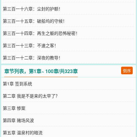
第三百一十六章：尘封的护额！
第三百一十五章：破船坞的守候！
第三百一十四章：再生之躯的恐怖秘密！
第三百一十三章：不速之客！
第三百一十二章：深夜的教导！
章节列表，第1章~ 100章/共323章
倒序
第1章 签到系统
第二章 我是不是来的太早了？
第三章 惨案
第四章 赌场风波
第五章 温泉村的暗流