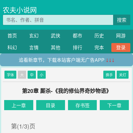
农夫小说网
搜索
首页
玄幻
武侠
都市
历史
网游
科幻
言情
其他
排行
完本
登录
追看新章节，下载本站客户端无广告APP
↓↓↓
字体
大
中
小
换手
关灯
第20章 厮杀-《我的修仙界奇妙物语》
上一章
目录
存书签
下一章
第(1/3)页