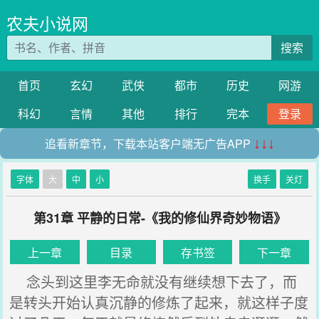
农夫小说网
搜索
首页
玄幻
武侠
都市
历史
网游
科幻
言情
其他
排行
完本
登录
追看新章节，下载本站客户端无广告APP
↓↓↓
字体
大
中
小
换手
关灯
第31章 平静的日常-《我的修仙界奇妙物语》
上一章
目录
存书签
下一章
念头到这里李无命就没有继续想下去了，而
是转头开始认真沉静的修炼了起来，就这样子度