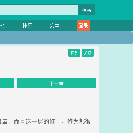
搜索
他
排行
完本
登录
换手
关灯
下一章
量！而且这一层的修士，修为都很