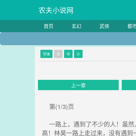
农夫小说网
首页
玄幻
武侠
都
字体
大
中
小
上一章
第(1/3)页
一路上，遇到了不少的人！虽然人
高！林昊一路上走过来，没有遇到