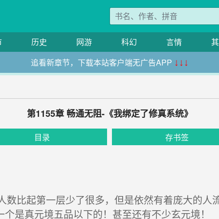
市
历史
网游
科幻
言情
其
追看新章节，下载本站客户端无广告APP
↓↓↓
第1155章 畅通无阻-《我绑定了修真系统》
目录
存书签
数比起第一层少了很多，但是依然有着庞大的人流
一个是真元境五品以下的！甚至还有不少玄元境！