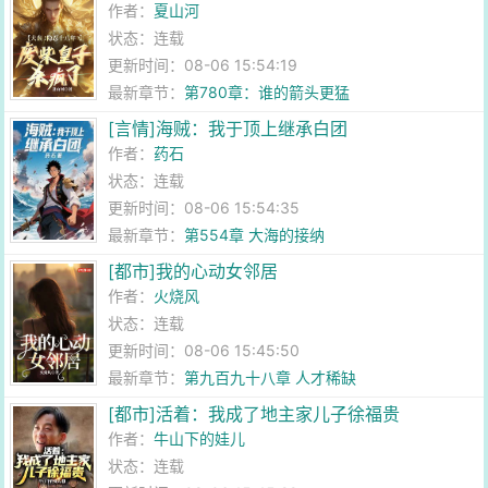
作者：
夏山河
状态：连载
更新时间：08-06 15:54:19
最新章节：
第780章：谁的箭头更猛
[言情]海贼：我于顶上继承白团
作者：
药石
状态：连载
更新时间：08-06 15:54:35
最新章节：
第554章 大海的接纳
[都市]我的心动女邻居
作者：
火烧风
状态：连载
更新时间：08-06 15:45:50
最新章节：
第九百九十八章 人才稀缺
[都市]活着：我成了地主家儿子徐福贵
作者：
牛山下的娃儿
状态：连载