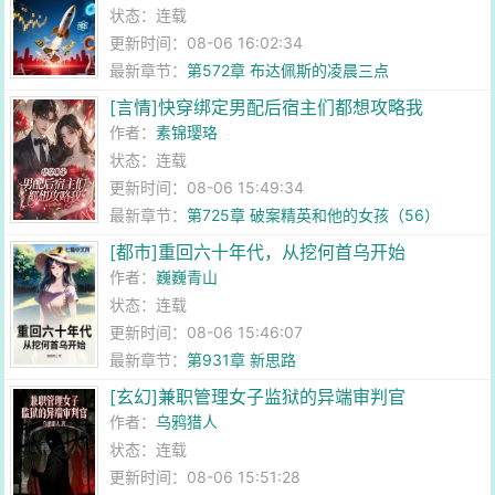
状态：连载
更新时间：08-06 16:02:34
最新章节：
第572章 布达佩斯的凌晨三点
[言情]快穿绑定男配后宿主们都想攻略我
作者：
素锦璎珞
状态：连载
更新时间：08-06 15:49:34
最新章节：
第725章 破案精英和他的女孩（56）
[都市]重回六十年代，从挖何首乌开始
作者：
巍巍青山
状态：连载
更新时间：08-06 15:46:07
最新章节：
第931章 新思路
[玄幻]兼职管理女子监狱的异端审判官
作者：
乌鸦猎人
状态：连载
更新时间：08-06 15:51:28