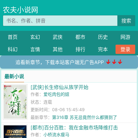
农夫小说网
搜索
首页
玄幻
武侠
都市
历史
网游
科幻
言情
其他
排行
完本
登录
↓↓↓
追看新章节，下载本站客户端无广告APP
最新小说
[武侠]长生修仙从族学开始
作者：
爱吃肉包的妞
状态：连载
更新时间：08-06 15:45:49
最新章节：
第316章 苏无忌竟然什么都猜到了
[都市]百分百胜：我在金融市场降维打击
作者：
小桥流水瘦马