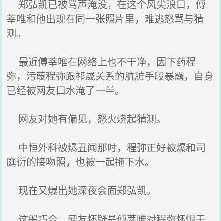
郑弘凯已被骂声淹没，在这个风尖浪口，傅
莘唯和他出现在同一张照片里，难逃怒骂与猜
测。
最近傅莘唯在网络上也不干净，因下药程
弥，污蔑程弥跟祁晟关系的肮脏手段暴露，自身
已经被网友口水淹了一半。
网友对她有偏见，怒火烧起猜测。
中恒外科被爆丑闻那时，程弥正好被爆和司
庭衍的接吻照，也被一起拖下水。
现在又爆出她深夜会面郑弘凯。
这般巧合，网友怀疑是傅莘唯对程弥怀恨于