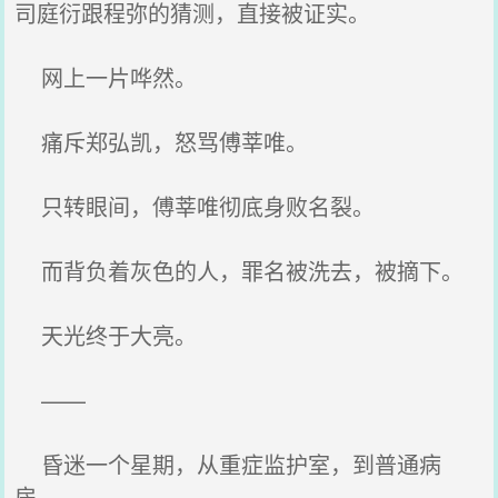
司庭衍跟程弥的猜测，直接被证实。
网上一片哗然。
痛斥郑弘凯，怒骂傅莘唯。
只转眼间，傅莘唯彻底身败名裂。
而背负着灰色的人，罪名被洗去，被摘下。
天光终于大亮。
——
昏迷一个星期，从重症监护室，到普通病
房。