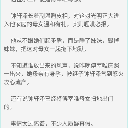
钟轩泽长着副温煦皮相，对这对光明正大进
入他家庭的母女温和有礼，实则睚眦必报。
他从不跟她们起矛盾，而是睡了妹妹，毁掉
妹妹，把这对母女一起拖下地狱。
不知道谁放出来的风声，说昨晚傅莘唯床照
一出来，她母亲有身孕，被继子钟轩泽气到怒火
攻心流产。
还有说钟轩泽已经将傅莘唯母女扫地出门
的。
事情太过离谱，不少人质疑真假。