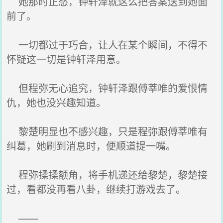
她那时正愁，钟轩泽就这么把答案送到她面
前了。
一切都过于巧合，让人在某个瞬间，不得不
怀疑这一切是钟轩泽用意。
但程弥无心追究，钟轩泽跟傅莘唯的爱恨情
仇，她也没兴趣知道。
黎楚明显也不感兴趣，只是程弥跟傅莘唯有
纠葛，她刷到消息时，便顺道提一嘴。
程弥揉揉额角，将手机递还给黎楚，黎楚接
过，看都没再看八卦，继续打游戏去了。
——