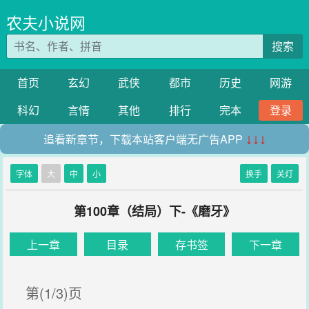
农夫小说网
搜索
首页
玄幻
武侠
都市
历史
网游
科幻
言情
其他
排行
完本
登录
追看新章节，下载本站客户端无广告APP
↓↓↓
字体
大
中
小
换手
关灯
第100章（结局）下-《磨牙》
上一章
目录
存书签
下一章
第(1/3)页