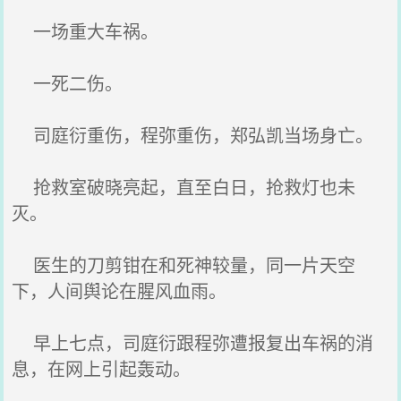
一场重大车祸。
一死二伤。
司庭衍重伤，程弥重伤，郑弘凯当场身亡。
抢救室破晓亮起，直至白日，抢救灯也未
灭。
医生的刀剪钳在和死神较量，同一片天空
下，人间舆论在腥风血雨。
早上七点，司庭衍跟程弥遭报复出车祸的消
息，在网上引起轰动。