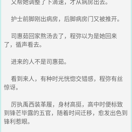
又帮她调整了下滴速，才从病房出去。
护士前脚刚出病房，后脚病房门又被推开。
司惠茹回家熬汤去了，程弥以为是她回来
了，循声看去。
进来的人不是司惠茹。
看到来人，有种时光恍惚交错感，程弥有丝
惊讶。
厉执禹西装革履，身材高挺，高中时便标致
到锋芒毕露的五官，随着时间迁移，愈发出色到
锋利惹眼。