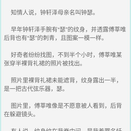
知情人说，钟轩泽母亲名叫钟瑟。
早年钟轩泽手腕有“瑟”的纹身，并透露傅莘唯
后背也有“瑟”的刺青，且图案一模一样。
好奇者纷纷找图，不到半个小时，傅莘唯某
张穿半裸背礼裙的照片被找出。
照片里裸背礼裙未能遮背，纹身露出一半，
是一把古代弦乐器，瑟。
图片里，傅莘唯像是不愿意被人看到，后背
在躲避镜头。
有人说，纹身纹在背脊中间，是背着罪名忏