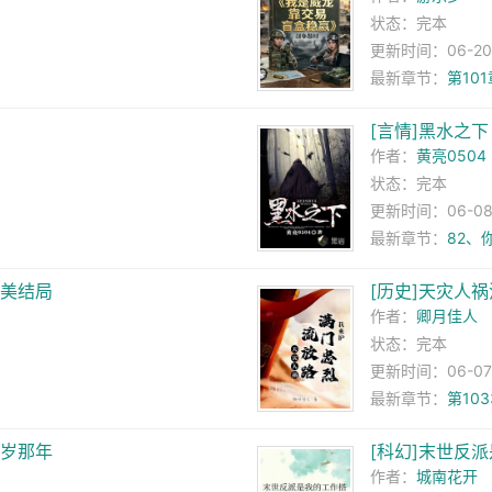
状态：完本
更新时间：06-20 
最新章节：
第10
[言情]黑水之下
作者：
黄亮0504
状态：完本
更新时间：06-08 0
最新章节：
82、
完美结局
[历史]天灾人
作者：
卿月佳人
状态：完本
更新时间：06-07 0
最新章节：
第10
八岁那年
[科幻]末世反
作者：
城南花开