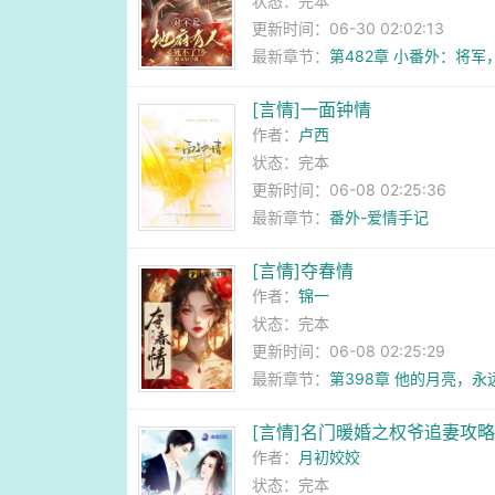
状态：完本
更新时间：06-30 02:02:13
最新章节：
第482章 小番外：将
[言情]一面钟情
作者：
卢西
状态：完本
更新时间：06-08 02:25:36
最新章节：
番外-爱情手记
[言情]夺春情
作者：
锦一
状态：完本
更新时间：06-08 02:25:29
最新章节：
第398章 他的月亮，
[言情]名门暖婚之权爷追妻攻
作者：
月初姣姣
状态：完本