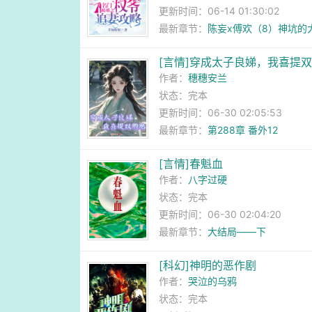
更新时间：06-14 01:30:02
最新章节：
陈妄x傅欢（8）神坑的
[言情]穿成太子良娣，我喜提
作者：
穗穗安兰
状态：完本
更新时间：06-30 02:05:53
最新章节：
第288章 番外12
[言情]春魁血
作者：
八字过硬
状态：完本
更新时间：06-30 02:04:20
最新章节：
大结局——下
[科幻]神明的恶作剧
作者：
哭泣的乌鸦
状态：完本