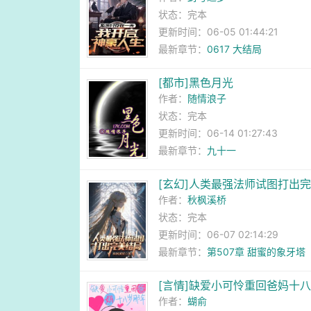
状态：完本
更新时间：06-05 01:44:21
最新章节：
0617 大结局
[都市]黑色月光
作者：
随情浪子
状态：完本
更新时间：06-14 01:27:43
最新章节：
九十一
[玄幻]人类最强法师试图打出
作者：
秋枫溪桥
状态：完本
更新时间：06-07 02:14:29
最新章节：
第507章 甜蜜的象牙塔
[言情]缺爱小可怜重回爸妈十
作者：
蝴俞