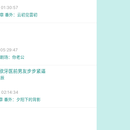
1:30:57
2章 番外：云初见雲初
5:29:47
 小剧场：你老公
禁欲牙医前男友步步紧逼
星辰
2:14:34
1章 番外：夕阳下的背影