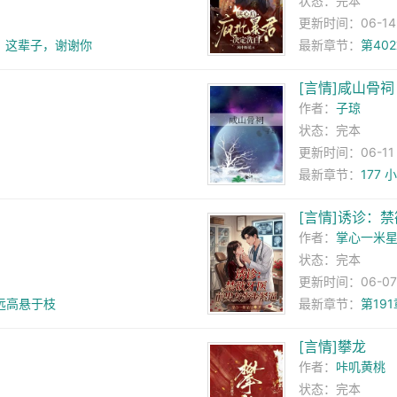
状态：完本
更新时间：06-14 0
军，这辈子，谢谢你
最新章节：
第40
[言情]咸山骨祠
作者：
子琼
状态：完本
更新时间：06-11 0
最新章节：
177
[言情]诱诊：
作者：
掌心一米
状态：完本
更新时间：06-07 0
永远高悬于枝
最新章节：
第19
略
[言情]攀龙
作者：
咔叽黄桃
状态：完本